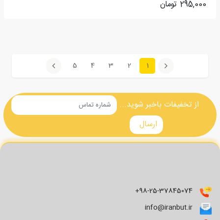
295,000
تومان
5
4
3
2
1
(current)
از تخفیفات باخبر شوید...
+98-25-37845074
info@iranbut.ir