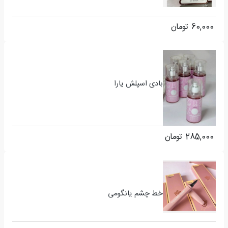
60,000
تومان
بادی اسپلش یارا
285,000
تومان
خط چشم یانگومی