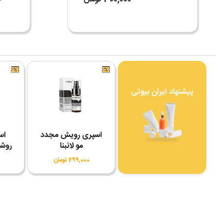
پیشنهاد ایران بیوتی
اسپری رویش مجدد
اس
مو لانبنا
روشن
C سادور SPF50
299,000 تومان