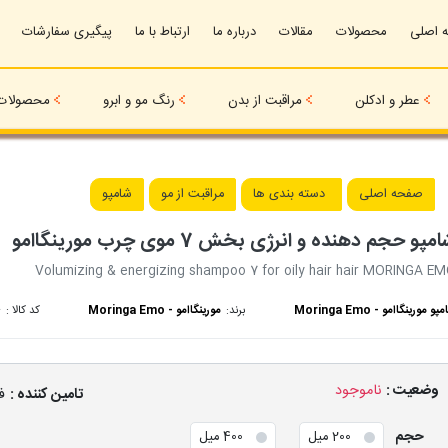
 اصلی
محصولات
مقالات
درباره ما
ارتباط با ما
پیگیری سفارشات
عطر و ادکلن
مراقبت از بدن
رنگ مو و ابرو
محصولات 
صفحه اصلی
دسته بندی ها
مراقبت از مو
شامپو
مپو حجم دهنده و انرژی بخش 7 موی چرب مورینگاامو
Volumizing & energizing shampoo 7 for oily hair hair MORINGA E
پو مورینگاامو - Moringa Emo
برند:
مورینگاامو - Moringa Emo
کد کالا :
4
وضعیت :
ناموجود
تامین کننده :
ف
حجم
200 میل
400 میل