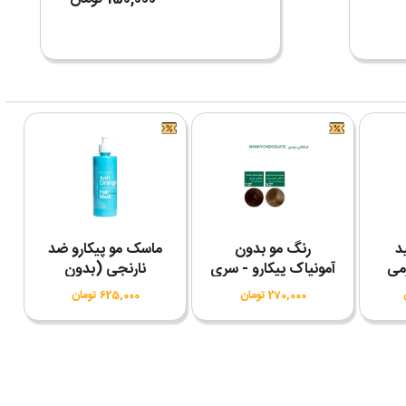
د
رنگ مو بدون
ماسک مو پیکارو ضد
آمونیاک پیکارو - سری
نارنجی (بدون
شکلاتی دودی
سولفات)
270,000 تومان
625,000 تومان