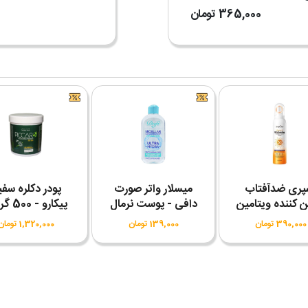
365,000
تومان
پری ضدآفتاب
میسلار واتر صورت
پودر دکلره سفی
 کننده ویتامین
دافی - پوست نرمال
پیکارو - 500 گرمی
390,000 تومان
139,000 تومان
1,320,000 تومان