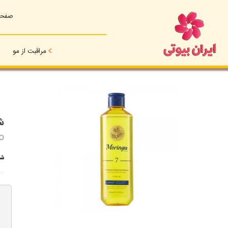
صفحه
مراقبت از مو
شا
MO
شام