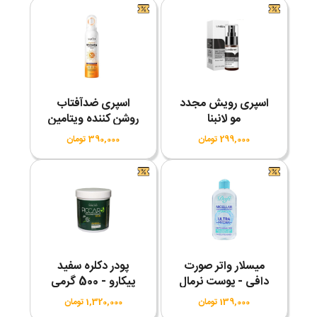
اسپری رویش مجدد
اسپری ضدآفتاب
مو لانبنا
روشن کننده ویتامین
C سادور SPF50
299,000 تومان
390,000 تومان
میسلار واتر صورت
پودر دکلره سفید
دافی - پوست نرمال
پیکارو - 500 گرمی
139,000 تومان
1,320,000 تومان