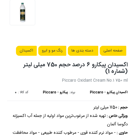
صفحه اصلی
دسته بندی ها
رنگ مو و ابرو
اکسیدان
اکسیدان پیکارو 6 درصد حجم 750 میلی لیتر
(شماره 1)
Piccaro Oxidant Cream No.1 750 ml
اکسیدان پیکارو - Piccaro
برند:
پیکارو - Piccaro
کد کالا :
0
750 میلی لیتر
حجم :
تهیه شده از مرغوب‌ترین مواد اولیه از جمله آب اکسیژنه
ویژگی خاص :
دگوسا آلمان
- مواد نرم کننده قوی - مرطوب کننده طبیعی - مواد محافظت
حاوی :