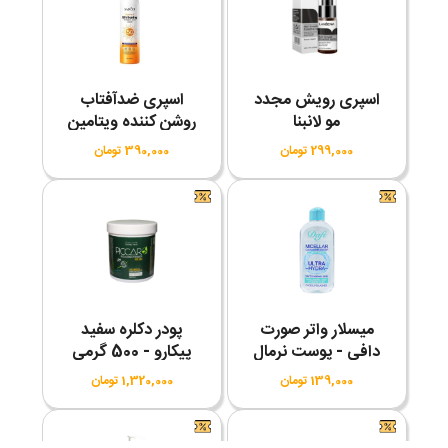
اسپری رویش مجدد
اسپری ضدآفتاب
مو لانبنا
روشن کننده ویتامین
C سادور SPF50
299,000 تومان
390,000 تومان
میسلار واتر صورت
پودر دکلره سفید
دافی - پوست نرمال
پیکارو - 500 گرمی
139,000 تومان
1,320,000 تومان