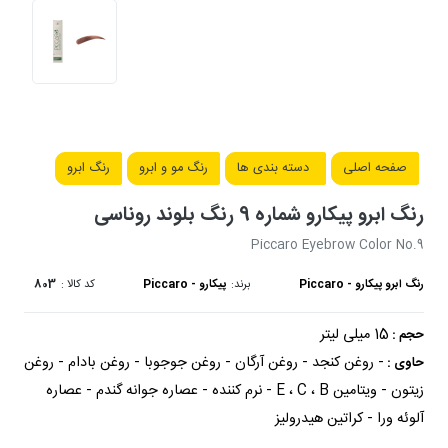
صفحه اصلی
دسته بندی ها
رنگ مو و ابرو
رنگ ابرو
رنگ ابرو پیکارو شماره 9 رنگ بلوند روناسی
Piccaro Eyebrow Color No.9
رنگ ابرو پیکارو - Piccaro
برند:
پیکارو - Piccaro
کد کالا :
803
15 میلی لیتر
حجم :
- روغن کنجد - روغن آرگان - روغن جوجوبا - روغن بادام - روغن
حاوی :
زیتون - ویتامین E ، C ، B - نرم کننده - عصاره جوانه گندم - عصاره
آلوئه ورا - کراتین هیدرولیز