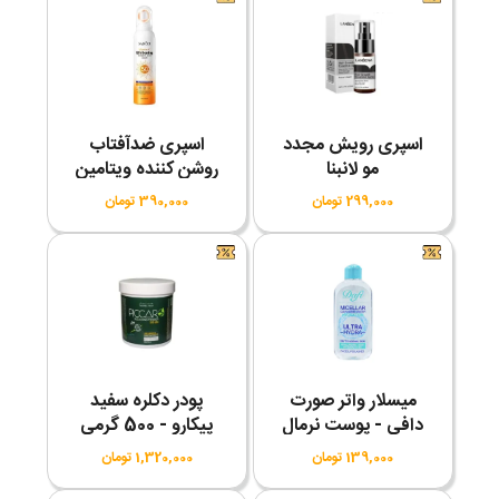
اسپری رویش مجدد
اسپری ضدآفتاب
مو لانبنا
روشن کننده ویتامین
C سادور SPF50
299,000 تومان
390,000 تومان
میسلار واتر صورت
پودر دکلره سفید
دافی - پوست نرمال
پیکارو - 500 گرمی
139,000 تومان
1,320,000 تومان