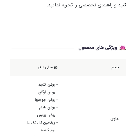
کنید و راهنمای تخصصی را تجربه نمایید.
ویژگی های محصول
حجم
15 میلی لیتر
- روغن کنجد
- روغن آرگان
- روغن جوجوبا
- روغن بادام
- روغن زیتون
حاوی
- ویتامین E ، C ، B
- نرم کننده