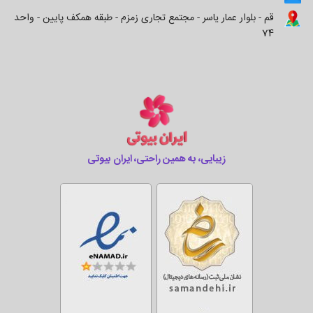
قم - بلوار عمار یاسر - مجتمع تجاری زمزم - طبقه همکف پایین - واحد
74
زیبایی، به همین راحتی، ایران بیوتی