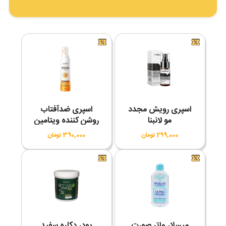
اسپری رویش مجدد
اسپری ضدآفتاب
مو لانبنا
روشن کننده ویتامین
C سادور SPF50
299,000 تومان
390,000 تومان
میسلار واتر صورت
پودر دکلره سفید