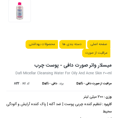
صفحه اصلی
دسته بندی ها
محصولات بهداشتی
مراقبت از صورت
میسلار واتر صورت دافی - پوست چرب
Dafi Micellar Cleansing Water For Oily And Acne Skin 200ml
مراقبت از صورت دافی - Dafi
برند:
دافی - Dafi
کد کالا :
822
200 میلی لیتر
وزن :
تنظیم کننده چربی پوست | ضد آکنه | پاک کننده آرایش و آلودگی
کاربرد :
محیط