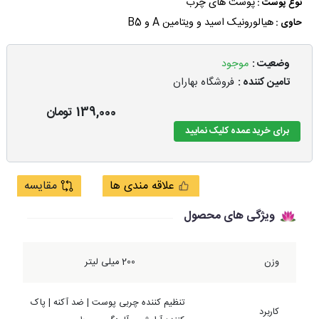
پوست های چرب
نوع پوست :
هیالورونیک اسید و ویتامین A و B5
حاوی :
وضعیت :
موجود
تامین کننده :
فروشگاه بهاران
139,000
تومان
برای خرید عمده کلیک نمایید
علاقه مندی ها
مقایسه
ویژگی های محصول
وزن
200 میلی لیتر
تنظیم کننده چربی پوست | ضد آکنه | پاک
کاربرد