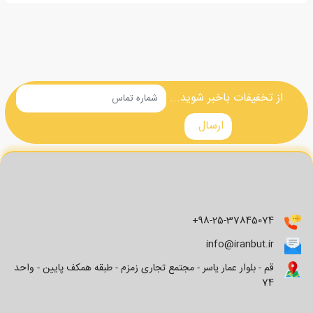
از تخفیفات باخبر شوید...
+98-25-37845074
info@iranbut.ir
قم - بلوار عمار یاسر - مجتمع تجاری زمزم - طبقه همکف پایین - واحد
74