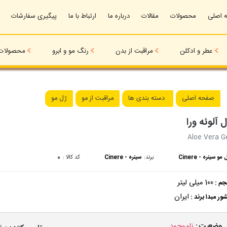
 اصلی
محصولات
مقالات
درباره ما
ارتباط با ما
پیگیری سفارشات
عطر و ادکلن
مراقبت از بدن
رنگ مو و ابرو
محصولات 
صفحه اصلی
دسته بندی ها
مراقبت از مو
ژل مو
 آلوئه ورا
Aloe Vera G
مو سینره - Cinere
برند:
سینره - Cinere
کد کالا :
0
100 میلی لیتر
م :
ایران
ور مبدا برند :
وضعیت :
ناموجود