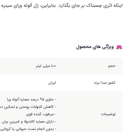
اینکه اثری چسبناک بر جای بگذارد. بنابراین، ژل آلوئه ورای سین
ویژگی های محصول
حجم
100 میلی لیتر
کشور مبدا برند
ایران
- حاوی ۹۵ درصد عصاره آلوئه ورا
- کاهش التهابات پوستی و تسکین د
توضیحات
- مرطوب کننده قوی
- دارای عصاره کالندولا و شیرین بیان
- بدون انجام تست حیوانی یا کرولتی