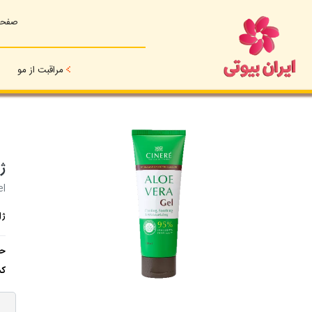
صفحه
مراقبت از مو
ژل
el
ژل 
حج
کش