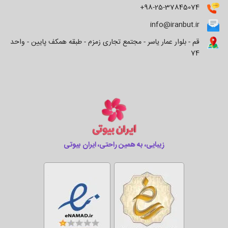
+98-25-37845074
info@iranbut.ir
قم - بلوار عمار یاسر - مجتمع تجاری زمزم - طبقه همکف پایین - واحد
74
زیبایی، به همین راحتی، ایران بیوتی