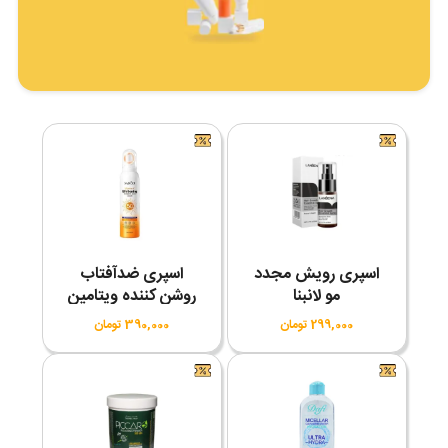
اسپری رویش مجدد
اسپری ضدآفتاب
مو لانبنا
روشن کننده ویتامین
C سادور SPF50
299,000 تومان
390,000 تومان