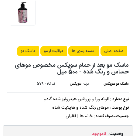
صفحه اصلی
دسته بندی ها
مراقبت از مو
ماسک مو
ماسک مو بعد از حمام سوپکس مخصوص موهای
حساس و رنگ شده - 500 میل
ماسک مو سوپکس
برند:
سوپکس
کد کالا :
579
آلوئه ورا و پروتئین هیدرولیز شده گندم
نوع عصاره :
موهای رنگ شده و هایلایت شده
نوع پوست :
خانم ها | آقایان
جنسیت مصرف کننده :
وضعیت :
ناموجود